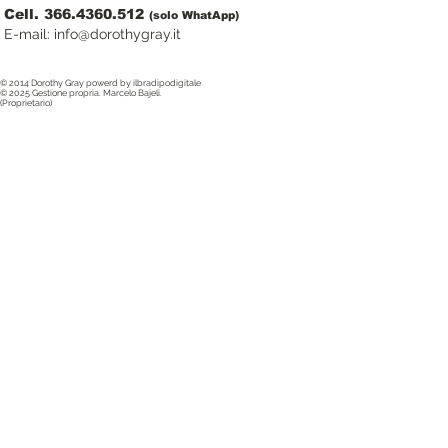
Cell. 366.4360.512
(solo WhatApp)
E-mail:
info@dorothygray.it
© 2014 Dorothy Gray powerd by ilbradipodigitale
© 2025 Gestione propria. Marcelo Bajeli.
(Proprietario)
Webmaster Login