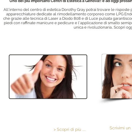
Uno dei più importanti Centri di Estetica a Genova!! e ad oggi prossim
All'interno del centro di estetica Dorothy Gray potrai trovare le risposte
apparecchiature dedic
ate al rimodellamento corporeo come LPG Enderm
che grazie alle tecnica di Laser a Diodo 808 e di Luce pulsata garantiscon
piedi con raffinate manicure e pedicure e l'applicazione di smalto semi
unica e rivoluzionaria..
Scopri ogg
​LE PROMOZIONI DEL MESE
I CON
Vuoi un consigl
Trova l'occasione che fa per Te ! Ogni
Nina, per il t
mese una selezione di trattammenti Viso
oppure per
e Corpo a condizioni speciali
Scrivimi un
> Scopri di più ....