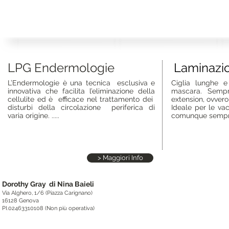
LPG Endermologie
Laminazio
L’Endermologie è una tecnica esclusiva e
Ciglia lunghe e 
innovativa che facilita l’eliminazione della
mascara. Sempr
cellulite ed è efficace nel trattamento dei
extension, ovvero
disturbi della circolazione periferica di
Ideale per le va
varia origine. .....
comunque sempre 
> Maggiori Info
Dorothy Gray di Nina Baieli
Via Alghero, 1/6 (Piazza Carignano)
16128 Genova
PI.02463310108 (Non più operativa)