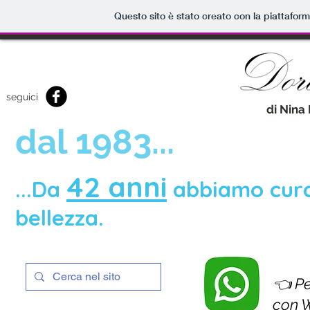
Questo sito è stato creato con la piattafor
seguici
di Nina
dal 1983...
42 anni
...Da
abbiamo cur
bellezza.
👈 Pe
con 