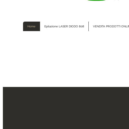
Home
Epilazione LASER DIODO 808
VENDITA PRODOTTI ONLI